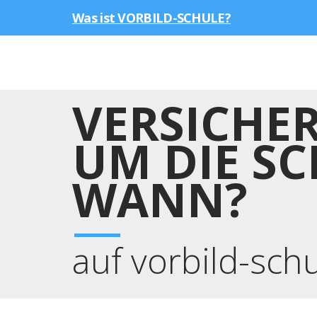
Was ist VORBILD-SCHULE?
VERSICHE
UM DIE SC
WANN?
auf vorbild-sch