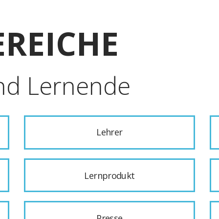
REICHE
nd Lernende
Lehrer
Lernprodukt
Presse