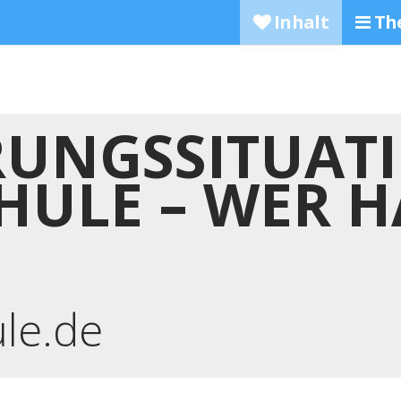
Inhalt
Th
RUNGSSITUAT
HULE – WER H
ule.de