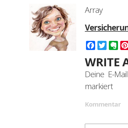
Array
Versicherun
Faceboo
Twitt
Ev
WRITE 
Deine E-Mail
markiert
Kommentar