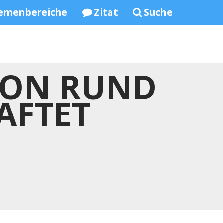
emenbereiche
Zitat
Suche
ION RUND
AFTET