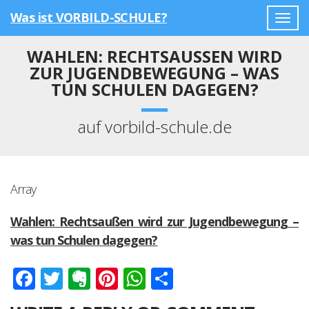
Was ist VORBILD-SCHULE?
Togg
navig
WAHLEN: RECHTSAUSSEN WIRD Z
UR JUGENDBEWEGUNG – WAS T
UN SCHULEN DAGEGEN?
auf vorbild-schule.de
Array
Wahlen: Rechtsaußen wird zur Jugendbewegung –
was tun Schulen dagegen?
Facebook
Twitter
Evernote
Pinterest
WhatsApp
Teilen