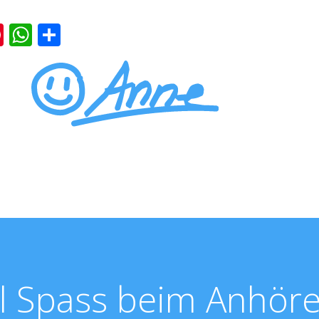
k
er
ernote
Pinterest
WhatsApp
Teilen
l Spass beim Anhöre