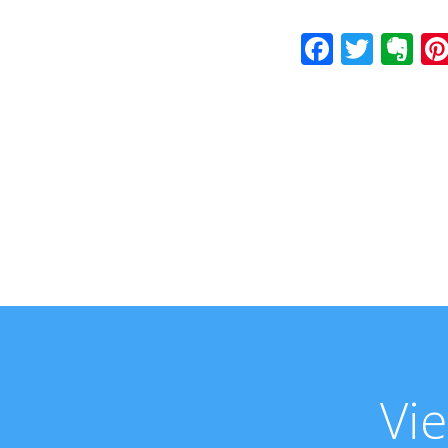
Faceboo
Twitt
Ev
Vie