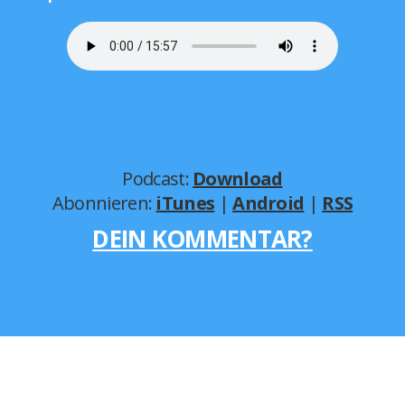
Facebook
Twitter
Google+
Teilen
Podcast:
Download
Abonnieren:
iTunes
|
Android
|
RSS
DEIN KOMMENTAR?