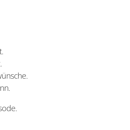
.
.
wünsche.
nn.
sode.